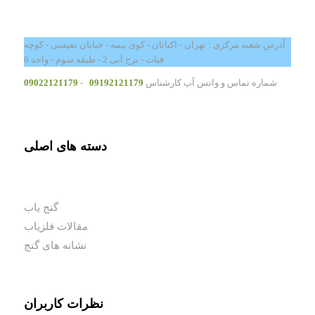
آدرس شعبه مرکزی : تهران - اکباتان - کوی بیمه - خیابان نفیسی - کوچه
فیات - برج آبی 2 - طبقه سوم - واحد 6
شماره تماس و واتس آپ کارشناس
09192121179
-
09022121179
دسته های اصلی
گنج یاب
مقالات فلزیاب
نشانه های گنج
نظرات کاربران