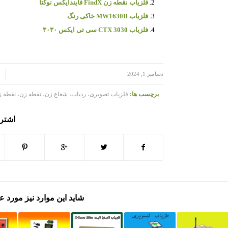
فلزیاب نقطه زن FindX فایندایکس نوکتا
فلزیاب MW1630B خاکی رنگ
فلزیاب CTX 3030 سی تی ایکس ۳۰۳۰
/
/
دسامبر 1, 2024
برچسب ها:
فلزیاب تصویری، ردیاب، شعاع زن، نقطه زن، نقطه ز
اشتر
شاید این موارد نیز مورد ع