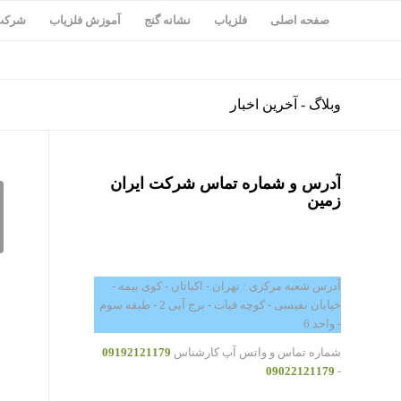
صفحه اصلی
فلزیاب
نشانه گنج
آموزش فلزیاب
شرکت 
وبلاگ - آخرین اخبار
آدرس و شماره تماس شرکت ایران
زمین
آدرس شعبه مرکزی : تهران - اکباتان - کوی بیمه -
خیابان نفیسی - کوچه فیات - برج آبی 2 - طبقه سوم
- واحد 6
شماره تماس و واتس آپ کارشناس
09192121179
09022121179
-