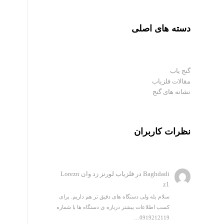
دسته های اصلی
گنج یاب
مقالات فلزیاب
نشانه های گنج
نظرات کاربران
Baghdadi
در
فلزیاب لورنز زد وان Lorezn
z1
سلام بله ولی دستگاه های دقیق تر هم داریم. برای
کسب اطلاعات بیشتر درباره ی دستگاه ها با شماره
0919212119…