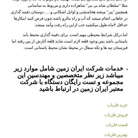
مثلا “سلطان شاه بی بی” شاهزاده داری و مربوط به ساسانی
همچنین”پیر” میشه هخامنشی و اوایل اشکانی و….. دوستان دفینه گذاری
در جاهایی انجام میشد که آب و راه مالرو باشه،چون فرض کنید اینکارها
حداقل ۳ماه طول میکشید خب ازاین راه رفت وآمد میشد.
اما درکل شرایط محیطی مهم است. برای دفینه گذاری محیط باید
باستانی باشد پس وجود قلعه لازم است شاید قلعه آثارش از بین رفته اما
قبرستان تپه ها و تکه سفال در محیط نشان محیط باستانی است.
خدمات شرکت ایران زمین شامل موارد زیر
میباشد زیر نظر متخصصین و مهندسین این
مجموعه و تست رایگان دستگاه با شرکت
معتبر ایران زمین در ارتباط باشید
خرید فلزیاب
فروش فلزیاب
قیمت فلزیاب
بهترین فلزیاب