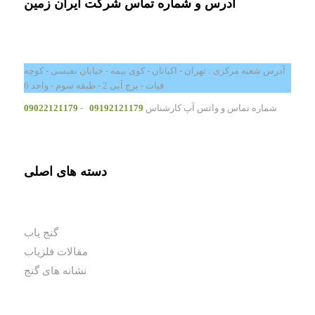
آدرس و شماره تماس شرکت ایران زمین
آدرس شعبه مرکزی : تهران - اکباتان - کوی بیمه - خیابان نفیسی - کوچه
فیات - برج آبی 2 - طبقه سوم - واحد 6
شماره تماس و واتس آپ کارشناس
09192121179
-
09022121179
دسته های اصلی
گنج یاب
مقالات فلزیاب
نشانه های گنج