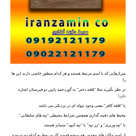
متراژهایی که با اسم مرتبط هستند و هر کدام منظور خاصی دارند این ها
را
در نظر بگیرید مثلا “قلعه دختر” به گوردخمه پایین دو قبرستان اشاره
دارد؛
یا “قلعه کافر” معنی وجود تپوله ای در نزدیکی می باشد.
محیط های دفینه گذاری همچنین شرایط محیطی “تپه های سلطانی”
با “تپه وزیری” و “زر تپه” با “تپه کبود” متمایز هستند
از اسم مکان های مقدس هم میشه فهمید کار مربوط به کدام دوره بوده