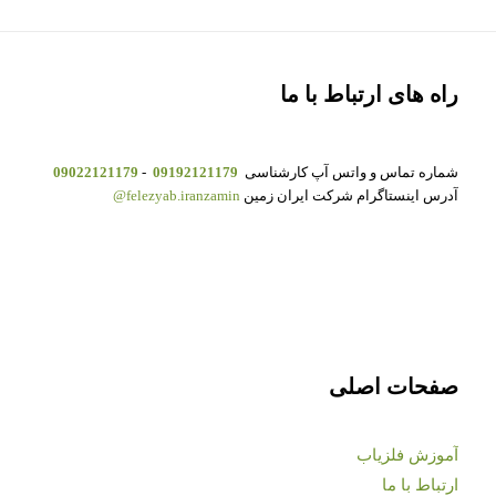
راه های ارتباط با ما
شماره تماس و واتس آپ کارشناسی
09192121179
-
09022121179
آدرس اینستاگرام شرکت ایران زمین
felezyab.iranzamin@
صفحات اصلی
آموزش فلزیاب
ارتباط با ما