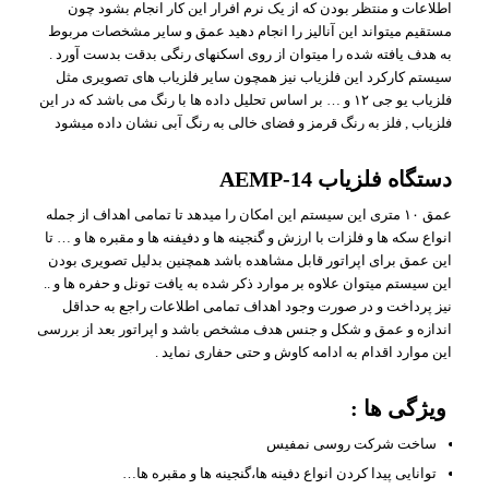
اطلاعات و منتظر بودن که از یک نرم افرار این کار انجام بشود چون
مستقیم میتواند این آنالیز را انجام دهید عمق و سایر مشخصات مربوط
به هدف یافته شده را میتوان از روی اسکنهای رنگی بدقت بدست آورد .
سیستم کارکرد این فلزیاب نیز همچون سایر فلزیاب های تصویری مثل
فلزیاب یو جی ۱۲ و … بر اساس تحلیل داده ها با رنگ می باشد که در این
فلزیاب , فلز به رنگ قرمز و فضای خالی به رنگ آبی نشان داده میشود
دستگاه فلزیاب AEMP-14
عمق ۱۰ متری این سیستم این امکان را میدهد تا تمامی اهداف از جمله
انواع سکه ها و فلزات با ارزش و گنجینه ها و دفیفنه ها و مقبره ها و … تا
این عمق برای اپراتور قابل مشاهده باشد همچنین بدلیل تصویری بودن
این سیستم میتوان علاوه بر موارد ذکر شده به یافت تونل و حفره ها و ..
نیز پرداخت و در صورت وجود اهداف تمامی اطلاعات راجع به حداقل
اندازه و عمق و شکل و جنس هدف مشخص باشد و اپراتور بعد از بررسی
این موارد اقدام به ادامه کاوش و حتی حفاری نماید .
ویژگی ها :
ساخت شرکت روسی نمفیس
توانایی پیدا کردن انواع دفینه ها،گنجینه ها و مقبره ها…