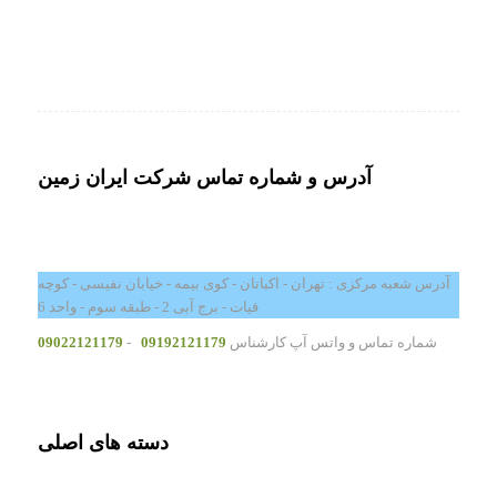
آدرس و شماره تماس شرکت ایران زمین
آدرس شعبه مرکزی : تهران - اکباتان - کوی بیمه - خیابان نفیسی - کوچه
فیات - برج آبی 2 - طبقه سوم - واحد 6
شماره تماس و واتس آپ کارشناس
09192121179
-
09022121179
دسته های اصلی