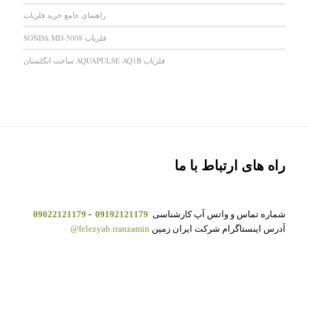
راهنمای جامع خرید فلزیاب
فلزیاب SONDA MD-5008
فلزیاب AQUAPULSE AQ1B ساخت انگلستان
راه های ارتباط با ما
شماره تماس و واتس آپ کارشناسی
09192121179
-
09022121179
آدرس اینستاگرام شرکت ایران زمین
felezyab.iranzamin@