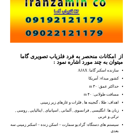
از امکانات منحصر به فرد فلزیاب تصویری گاما
میتوان به چند مورد اشاره نمود :
سازنده اسکنر گاما: AJAX
کشور مبداء: آمریکا
حداکثر عمق: ۳۰ m
مسافت طولانی: ۴۰ m
اهداف: طلا ، گنجینه ها , فلزات و غارهای زیر زمینی
زبان ها: انگلیسی , فرانسوی , آلمانی , اسپانیای , ایتالیایی , روسی ,
ترکی و عربی
سیستم های دستگاه: گرادیو سمارت – اسکن زنده – اسکنر زمینی سه
بعدی