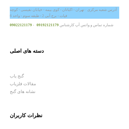
آدرس شعبه مرکزی : تهران - اکباتان - کوی بیمه - خیابان نفیسی - کوچه
فیات - برج آبی 2 - طبقه سوم - واحد 6
شماره تماس و واتس آپ کارشناس
09192121179
-
09022121179
دسته های اصلی
گنج یاب
مقالات فلزیاب
نشانه های گنج
نظرات کاربران