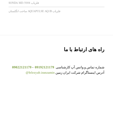
فلزیاب SONDA MD-5008
فلزیاب AQUAPULSE AQ1B ساخت انگلستان
راه های ارتباط با ما
شماره تماس و واتس آپ کارشناسی
09192121179
-
09022121179
آدرس اینستاگرام شرکت ایران زمین
felezyab.iranzamin@