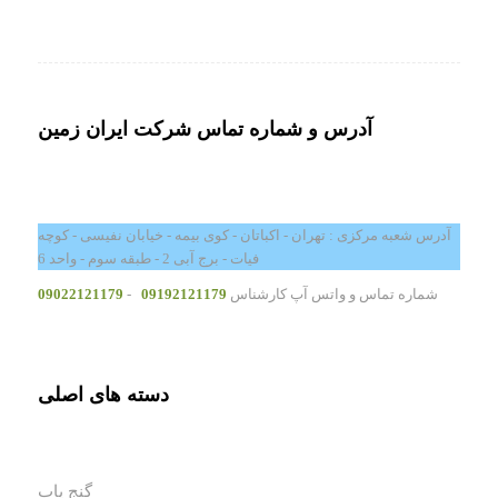
آدرس و شماره تماس شرکت ایران زمین
آدرس شعبه مرکزی : تهران - اکباتان - کوی بیمه - خیابان نفیسی - کوچه
فیات - برج آبی 2 - طبقه سوم - واحد 6
شماره تماس و واتس آپ کارشناس
09192121179
-
09022121179
دسته های اصلی
گنج یاب