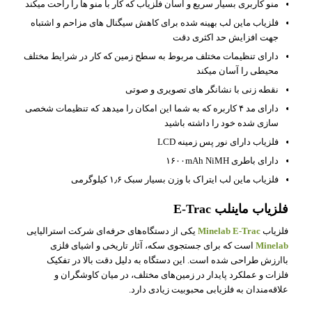
منو کاربری بسیار سریع و آسان فلزیاب که کار با منو ها را راحت میکند
فلزیاب ماین لب بهینه شده برای کاهش سیگنال های مزاحم و اشتباه
جهت افزایش حد اکثری دقت
دارای تنظیمات مختلف مربوط به سطح زمین که کار در شرایط مختلف
محیطی را آسان میکند
نقطه زنی با نشانگر های تصویری و صوتی
دارای مد ۴ کاربره که به شما این امکان را میدهد که تنظیمات شخصی
سازی شده خود را داشته باشید
فلزیاب دارای نور پس زمینه LCD
دارای باطری ۱۶۰۰mAh NiMH
فلزیاب ماین لب ایتراک با وزن بسیار سبک ۱٫۶ کیلوگرمی
فلزیاب ماینلب E‑Trac
فلزیاب
Minelab E‑Trac
یکی از دستگاه‌های حرفه‌ای شرکت استرالیایی
Minelab
است که برای جستجوی سکه، آثار تاریخی و اشیای فلزی
باارزش طراحی شده است. این دستگاه به دلیل دقت بالا در تفکیک
فلزات و عملکرد پایدار در زمین‌های مختلف، در میان کاوشگران و
علاقه‌مندان به فلزیابی محبوبیت زیادی دارد.