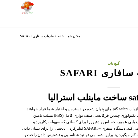
مکان شما:
خانه
/
فلزیاب سافاری SAFARI
گنج یاب
فاری SAFARI
فلزیاب سافاری safari ؛ با انتخاب دستگاه فلزیاب safari گنج های پنهان شده در دسترس و اختیار شما قرار خواهند
گرفت.نیروی این دستگاه فوق العاده توسط تکنولوژی چندین فرکانسی طیف نواری کامل (FBS) مینلب تامین
یابی عمیق، حساس و دقیق را برای کسانی که سهولت ,کاربرد و
عملکرد خوب را انتظار دارند با هم ترکیب می کند. دستگاه سفری – SAFARI فیلترکردن دیجیتال را برای نشان دادن
 کار میگیرد ,بنابراین شما می توانید شناسایی و تشخیص دادن راحت و