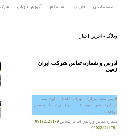
صفحه اصلی
فلزیاب
نشانه گنج
آموزش فلزیاب
شرکت 
وبلاگ - آخرین اخبار
آدرس و شماره تماس شرکت ایران
زمین
آدرس شعبه مرکزی : تهران - اکباتان - کوی بیمه -
خیابان نفیسی - کوچه فیات - برج آبی 2 - طبقه سوم
- واحد 6
شماره تماس و واتس آپ کارشناس
09192121179
09022121179
-