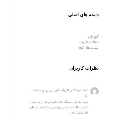
دسته های اصلی
گنج یاب
مقالات فلزیاب
نشانه های گنج
نظرات کاربران
Baghdadi
در
فلزیاب لورنز زد وان Lorezn
z1
سلام بله ولی دستگاه های دقیق تر هم داریم. برای
کسب اطلاعات بیشتر درباره ی دستگاه ها با شماره
0919212119…