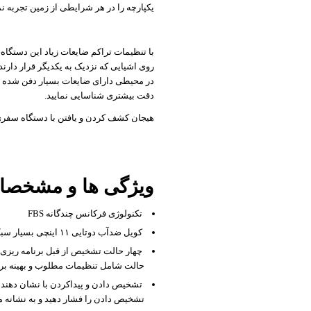
یکپارچه را در هر شرایطی از زمین تجربه نما
با تنظیمات تراکم ضایعات زیاد این دستگا
روی اشیایی که نزدیک به یکدیگر قرار دارند
در محیطی دارای ضایعات بسیار دفن شده اند
دقت بیشتری شناسایی نمایید.
هیجان کشف کردن و یافتن با دستگاه سفری ر
ویژگی ها و مشخصات فلز
تکنولوژی فرکانس چندگانه FBS
کویل ضدآب دوتایی ۱۱ اینچی بسیار سبک وزن که عملکرد بالا، عمق زیاد و تشخیص سریع را با هم ترکیب میکند.
چهار حالت تشخیص از قبل برنامه ریزی 
حالت شامل تنظیمات مطلوب و بهینه بر
تشخیص دادن و پیداکردن با نشان دهند
تشخیص دادن را فشار دهید و به نشانه م