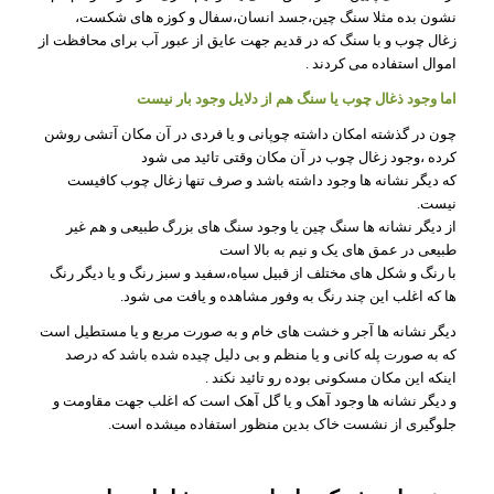
نشون بده مثلا سنگ چین،جسد انسان،سفال و کوزه های شکست،
زغال چوب و با سنگ که در قدیم جهت عایق از عبور آب برای محافظت از
اموال استفاده می کردند .
اما وجود ذغال چوب یا سنگ هم از دلایل وجود بار نیست
چون در گذشته امکان داشته چوپانی و یا فردی در آن مکان آتشی روشن
کرده ،وجود زغال چوب در آن مکان وقتی تائید می شود
که دیگر نشانه ها وجود داشته باشد و صرف تنها زغال چوب کافیست
نیست.
از دیگر نشانه ها سنگ چین یا وجود سنگ های بزرگ طبیعی و هم غیر
طبیعی در عمق های یک و نیم به بالا است
با رنگ و شکل های مختلف از قبیل سیاه،سفید و سبز رنگ و یا دیگر رنگ
ها که اغلب این چند رنگ به وفور مشاهده و یافت می شود.
دیگر نشانه ها آجر و خشت های خام و به صورت مربع و یا مستطیل است
که به صورت پله کانی و یا منظم و بی دلیل چیده شده باشد که درصد
اینکه این مکان مسکونی بوده رو تائید نکند .
و دیگر نشانه ها وجود آهک و یا گل آهک است که اغلب جهت مقاومت و
جلوگیری از نشست خاک بدین منظور استفاده میشده است.