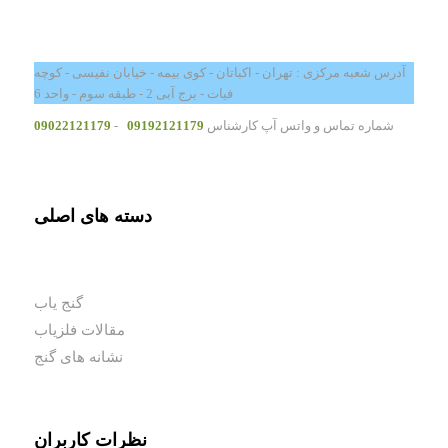
آدرس شعبه مرکزی : تهران - اکباتان - کوی بیمه - خیابان نفیسی - کوچه
فیات - برج آبی 2 - طبقه سوم - واحد 6
شماره تماس و واتس آپ کارشناس
09192121179
-
09022121179
دسته های اصلی
گنج یاب
مقالات فلزیاب
نشانه های گنج
نظرات کاربران