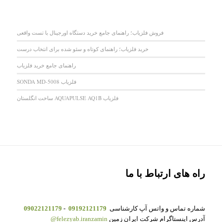
فروش فلزیاب؛ راهنمای جامع خرید دستگاه اورجینال با تست واقعی
خرید فلزیاب؛ راهنمای کوتاه و سئو شده برای انتخاب درست
راهنمای جامع خرید فلزیاب
فلزیاب SONDA MD-5008
فلزیاب AQUAPULSE AQ1B ساخت انگلستان
راه های ارتباط با ما
شماره تماس و واتس آپ کارشناسی
09192121179
-
09022121179
آدرس اینستاگرام شرکت ایران زمین
felezyab.iranzamin@