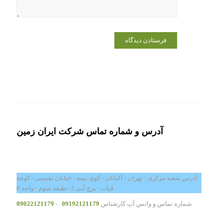
آدرس و شماره تماس شرکت ایران زمین
آدرس شعبه مرکزی : تهران - اکباتان - کوی بیمه - خیابان نفیسی - کوچه
فیات - برج آبی 2 - طبقه سوم - واحد 6
شماره تماس و واتس آپ کارشناس
09192121179
-
09022121179