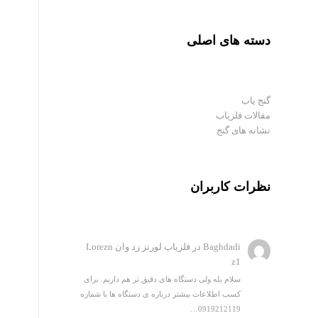
دسته های اصلی
گنج یاب
مقالات فلزیاب
نشانه های گنج
نظرات کاربران
Baghdadi
در
فلزیاب لورنز زد وان Lorezn
z1
سلام بله ولی دستگاه های دقیق تر هم داریم. برای
کسب اطلاعات بیشتر درباره ی دستگاه ها با شماره
0919212119…