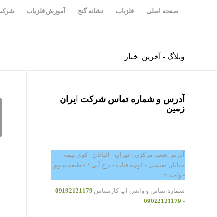
صفحه اصلی
فلزیاب
نشانه گنج
آموزش فلزیاب
شرکت 
وبلاگ - آخرین اخبار
آدرس و شماره تماس شرکت ایران
زمین
آدرس شعبه مرکزی : تهران - اکباتان - کوی بیمه -
خیابان نفیسی - کوچه فیات - برج آبی 2 - طبقه سوم
- واحد 6
شماره تماس و واتس آپ کارشناس
09192121179
09022121179
-