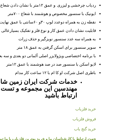
ردیاب چرخشی و لیزری و عمق ۱۲متر با نشان دادن شعاع هدف تا ۲۵۰۰متر
ایونیک با سنسور مخصوص و هوشمند با شعاع ۷۰۰متر
نقطه زن به همراه دوعدد لوپ ۳۰و ۶۰سانتی با عمق نهایت ۳/۵۰سانتیمتر
قابلیت نشان دادن عمق کار و نوع فلز و تفکیک بسیارعالی
به همراه سه عدد سنسور نویزگیر و حذف زرات
سوپر سنسور برای اسکن گرفتن به عمق ۱۸ متر
با برنامه اختصاصی ویژولایزر اصلی آلمانی دو بعدی و سه بع
لایو اسکن با سنسور صد در صد هوشمند با عمق ۱۲متر
باطری اصل شرکت او کا ام با ۱۲ ساعت کار مدام
خدمات شرکت ایران زمین شامل
مهندسین این مجموعه و تست را
ارتباط باشید
خرید فلزیاب
فروش فلزیاب
خرید گنج یاب
جهت ارتباط با کارشناسان ما و خرید بهترین فلزیاب با ما ت