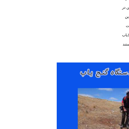
ن در
ین
ت
ایاب
تند