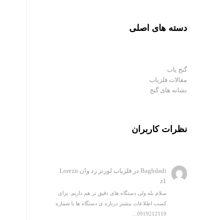
دسته های اصلی
گنج یاب
مقالات فلزیاب
نشانه های گنج
نظرات کاربران
Baghdadi
در
فلزیاب لورنز زد وان Lorezn
z1
سلام بله ولی دستگاه های دقیق تر هم داریم. برای
کسب اطلاعات بیشتر درباره ی دستگاه ها با شماره
0919212119…