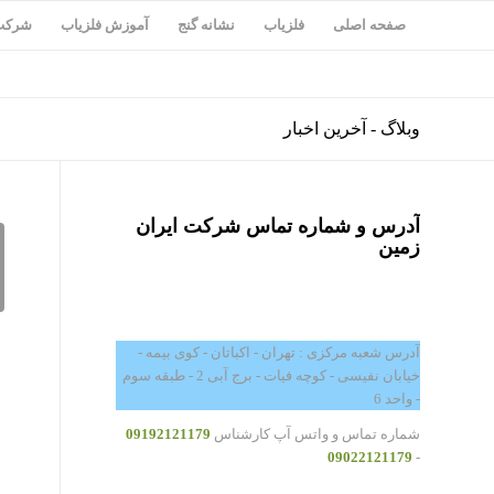
صفحه اصلی
فلزیاب
نشانه گنج
آموزش فلزیاب
شرکت 
وبلاگ - آخرین اخبار
آدرس و شماره تماس شرکت ایران
زمین
آدرس شعبه مرکزی : تهران - اکباتان - کوی بیمه -
خیابان نفیسی - کوچه فیات - برج آبی 2 - طبقه سوم
- واحد 6
شماره تماس و واتس آپ کارشناس
09192121179
09022121179
-