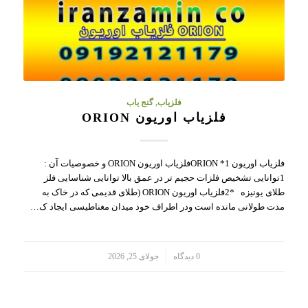
فلزیاب
,
گنج یاب
فلزیاب اوریون ORION
فلزیاب اوریون ORION *1فلزیاب اوریون ORION و خصوصیات آن :
1توانایی تشخیص فلزات حجیم تر در عمق بالا توانایی شناسایی فلز
طلای یونیزه *2فلزیاب اوریون ORION (طلای قدیمی که در خاک به
مدت طولانی مانده است ودر اطراف خود میدان مغناطیسی ایجاد ک…
/
0 دیدگاه
جولای 25, 2026