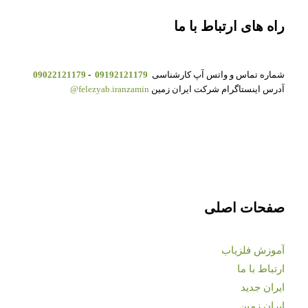
راه های ارتباط با ما
شماره تماس و واتس آپ کارشناسی
09192121179
-
09022121179
آدرس اینستاگرام شرکت ایران زمین
felezyab.iranzamin@
صفحات اصلی
آموزش فلزیاب
ارتباط با ما
ایران جدید
ایران زمین