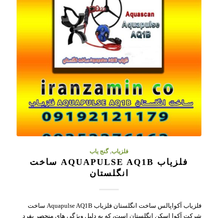
فلزیاب
,
گنج یاب
فلزیاب AQUAPULSE AQ1B ساخت
انگلستان
فلزیاب آکواپالس ساخت انگلستان فلزیاب Aquapulse AQ1B ساخت
شرکت آکوا اسکن انگلستان است، که به دلیل ویژگی های منحصر بفرد