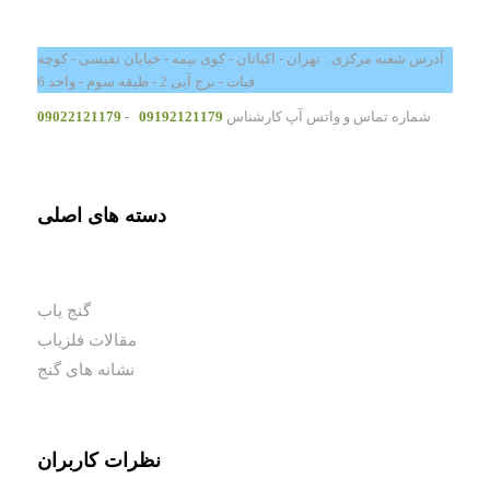
آدرس شعبه مرکزی : تهران - اکباتان - کوی بیمه - خیابان نفیسی - کوچه
فیات - برج آبی 2 - طبقه سوم - واحد 6
شماره تماس و واتس آپ کارشناس
09192121179
-
09022121179
دسته های اصلی
گنج یاب
مقالات فلزیاب
نشانه های گنج
نظرات کاربران