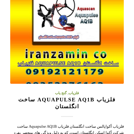
فلزیاب
,
گنج یاب
فلزیاب AQUAPULSE AQ1B ساخت
انگلستان
فلزیاب آکواپالس ساخت انگلستان فلزیاب Aquapulse AQ1B ساخت
شرکت آکوا اسکن انگلستان است، که به دلیل ویژگی های منحصر بفرد