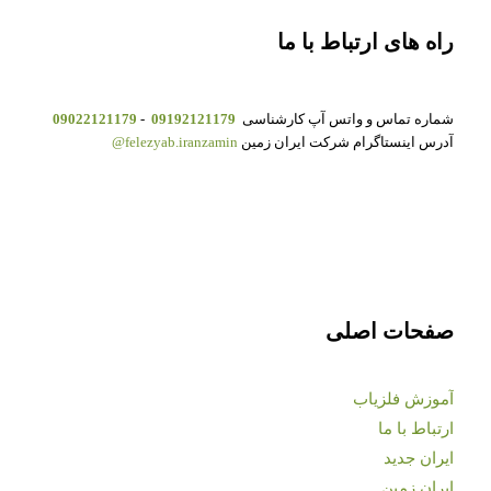
راه های ارتباط با ما
شماره تماس و واتس آپ کارشناسی
09192121179
-
09022121179
آدرس اینستاگرام شرکت ایران زمین
felezyab.iranzamin@
صفحات اصلی
آموزش فلزیاب
ارتباط با ما
ایران جدید
ایران زمین