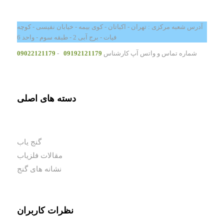
آدرس شعبه مرکزی : تهران - اکباتان - کوی بیمه - خیابان نفیسی - کوچه
فیات - برج آبی 2 - طبقه سوم - واحد 6
شماره تماس و واتس آپ کارشناس
09192121179
-
09022121179
دسته های اصلی
گنج یاب
مقالات فلزیاب
نشانه های گنج
نظرات کاربران