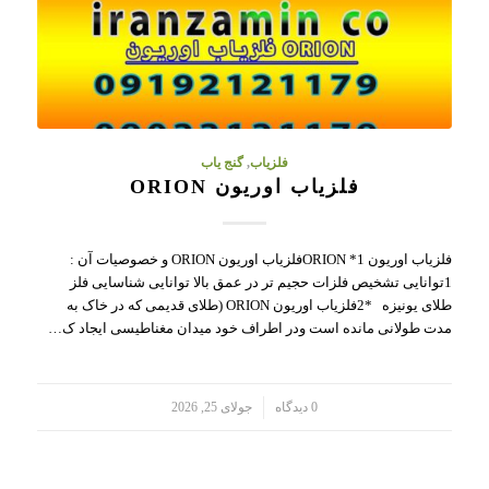
فلزیاب
,
گنج یاب
فلزیاب اوریون ORION
فلزیاب اوریون ORION *1فلزیاب اوریون ORION و خصوصیات آن :
1توانایی تشخیص فلزات حجیم تر در عمق بالا توانایی شناسایی فلز
طلای یونیزه *2فلزیاب اوریون ORION (طلای قدیمی که در خاک به
مدت طولانی مانده است ودر اطراف خود میدان مغناطیسی ایجاد ک…
/
0 دیدگاه
جولای 25, 2026