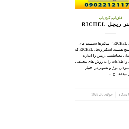
فلزیاب
,
گنج یاب
ریچل RICHEL
اسکنر ریچل RICHEL ؛ اسکنرها سیستم های
مغناطیس سنج هستند اسکنر ریچل RICHEL که
دان مغناطیسی زمین را اندازه
 و اطلاعات را به روش های مختلفی
ودار، بوق و تصویر در اختیار
ر میدهد. ح…
گاه
جولای 30, 1028