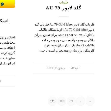
فلزیاب
گلد لابور AU 79
اسکنر 
فلزیاب گلد لابور Au 79 Gold labor فلزیاب گلد
لابور Au 79 Gold labor ؛ آزمایشگاه طلایابی
با فلزیاب Gold Labor Au 79 برای تعیین میزان
طلای جیوه و مواد معدنی موجود در خاک
طلایاب Au 79 یک ابزار برای همه افراد
اختلافات می
کاوشگر، بازرسان و معدنچیان است تا ب…
گیری کرده ،
نظیر عدد، نم
اپراتور قرا
/
0 دیدگاه
جولای 15, 2022
/
0 دید
101
100
99
‹
«