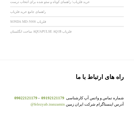
خرید فلزیاب؛ راهنمای کوتاه و سئو شده برای انتخاب درست
راهنمای جامع خرید فلزیاب
فلزیاب SONDA MD-5008
فلزیاب AQUAPULSE AQ1B ساخت انگلستان
راه های ارتباط با ما
شماره تماس و واتس آپ کارشناسی
09192121179
-
09022121179
آدرس اینستاگرام شرکت ایران زمین
felezyab.iranzamin@