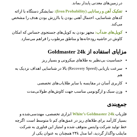
در زمین‌های معدنی پایدار بماند.
تفکیک آهن و رسانایی (Iron Probability):
نمایشگر دستگاه با ارائه
کدهای شناسایی، احتمال آهنی بودن یا باارزش بودن هدف را مشخص
می‌کند.
کویل‌های ضدآب:
مجهز بودن به کویل‌های جستجوی حساس که امکان
کاوش در حاشیه رودخانه‌ها و مناطق مرطوب را فراهم می‌سازد.
مزایای استفاده از Goldmaster 24k
حساسیت بی‌نظیر به طلاهای میکرونی و بسیار ریز
سرعت بازیابی (Recovery Speed) بالا در شناسایی اهداف نزدیک به
هم
کاربری آسان در مقایسه با سایر طلایاب‌های تخصصی
وزن سبک و ارگونومی مناسب جهت کاوش‌های طولانی‌مدت
جمع‌بندی
فلزیاب
White’s Goldmaster 24k
ابزاری تخصصی، مهندسی‌شده و
بسیار کارآمد برای طلاهای ریز در عمق‌های کم تا متوسط است. اگرچه
خط تولید شرکت وایتس متوقف شده و امتیاز این فناوری به شرکت
ماینلب واگذار گردید، اما مدل ۲۴k همچنان به عنوان یکی از