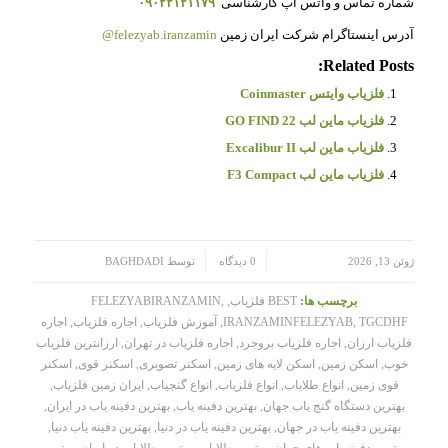
شماره تماس و واتس آپ کارشناسی
۰۹۰۲۲۱۲۱۱۷۹
آدرس اینستاگرام شرکت ایران زمین
felezyab.iranzamin@
Related Posts:
فلزیاب وایتس Coinmaster
فلزیاب ماین لب GO FIND 22
فلزیاب ماین لب Excalibur II
فلزیاب ماین لب F3 Compact
/
/
ژوئن 13, 2026
0 دیدگاه
توسط
BAGHDADI
برچسب ها:
BEST فلزیاب
,
,
FELEZYABIRANZAMIN
TGCDHF
,
IRANZAMINFELEZYAB
,
آموزش فلزیاب
,
اجاره فلزیاب
,
اجاره
فلزیاب ارزان
,
اجاره فلزیاب بروجرد
,
اجاره فلزیاب در تهران
,
ارزانترین فلزیاب
خوب
,
اسکن زمین
,
اسکن لایه های زمین
,
اسکنر تصویری
,
اسکنر قوی
,
اسکنر
قوی زمین
,
انواع طلایاب
,
انواع فلزیاب
,
انواع گنجیاب
,
ایران زمین فلزیاب
,
بهترین دستگاه گنج یاب جهان
,
بهترین دفینه یاب
,
بهترین دفینه یاب در ایران
,
بهترین دفینه یاب در جهان
,
بهترین دفینه یاب در دنیا
,
بهترین دفینه یاب دنیا
,