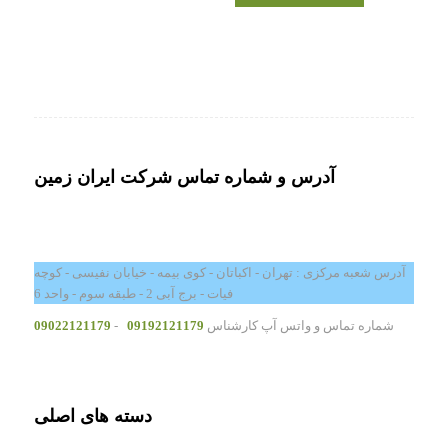
آدرس و شماره تماس شرکت ایران زمین
آدرس شعبه مرکزی : تهران - اکباتان - کوی بیمه - خیابان نفیسی - کوچه
فیات - برج آبی 2 - طبقه سوم - واحد 6
شماره تماس و واتس آپ کارشناس
09192121179
-
09022121179
دسته های اصلی