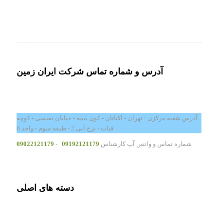
آدرس و شماره تماس شرکت ایران زمین
آدرس شعبه مرکزی : تهران - اکباتان - کوی بیمه - خیابان نفیسی - کوچه
فیات - برج آبی 2 - طبقه سوم - واحد 6
شماره تماس و واتس آپ کارشناس
09192121179
-
09022121179
دسته های اصلی