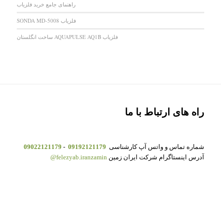
راهنمای جامع خرید فلزیاب
فلزیاب SONDA MD-5008
فلزیاب AQUAPULSE AQ1B ساخت انگلستان
راه های ارتباط با ما
شماره تماس و واتس آپ کارشناسی
09192121179
-
09022121179
آدرس اینستاگرام شرکت ایران زمین
felezyab.iranzamin@