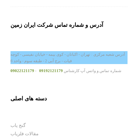
آدرس و شماره تماس شرکت ایران زمین
آدرس شعبه مرکزی : تهران - اکباتان - کوی بیمه - خیابان نفیسی - کوچه
فیات - برج آبی 2 - طبقه سوم - واحد 6
شماره تماس و واتس آپ کارشناس
09192121179
-
09022121179
دسته های اصلی
گنج یاب
مقالات فلزیاب