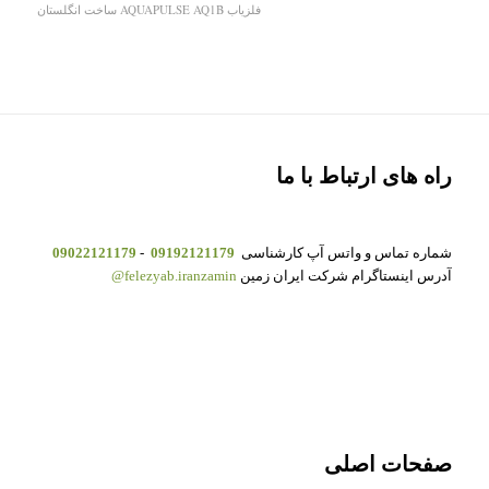
فلزیاب AQUAPULSE AQ1B ساخت انگلستان
راه های ارتباط با ما
شماره تماس و واتس آپ کارشناسی
09192121179
-
09022121179
آدرس اینستاگرام شرکت ایران زمین
felezyab.iranzamin@
صفحات اصلی