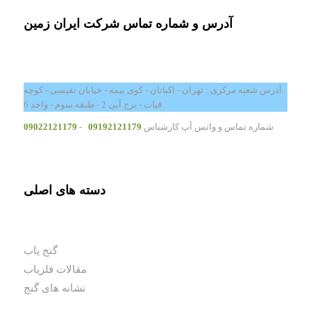
آدرس و شماره تماس شرکت ایران زمین
آدرس شعبه مرکزی : تهران - اکباتان - کوی بیمه - خیابان نفیسی - کوچه
فیات - برج آبی 2 - طبقه سوم - واحد 6
شماره تماس و واتس آپ کارشناس
09192121179
-
09022121179
دسته های اصلی
گنج یاب
مقالات فلزیاب
نشانه های گنج