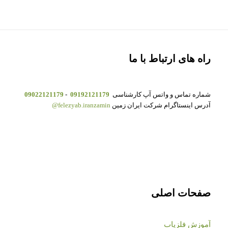
راه های ارتباط با ما
شماره تماس و واتس آپ کارشناسی
09192121179
-
09022121179
آدرس اینستاگرام شرکت ایران زمین
felezyab.iranzamin@
صفحات اصلی
آموزش فلزیاب