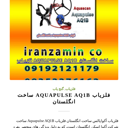
فلزیاب
,
گنج یاب
فلزیاب AQUAPULSE AQ1B ساخت
انگلستان
فلزیاب آکواپالس ساخت انگلستان فلزیاب Aquapulse AQ1B ساخت
شرکت آکوا اسکن انگلستان است، که به دلیل ویژگی های منحصر بفرد