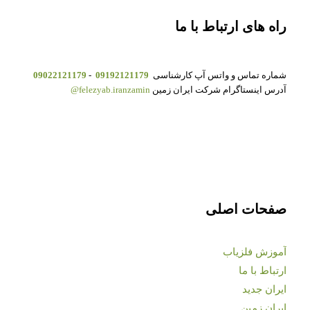
راه های ارتباط با ما
شماره تماس و واتس آپ کارشناسی
09192121179
-
09022121179
آدرس اینستاگرام شرکت ایران زمین
felezyab.iranzamin@
صفحات اصلی
آموزش فلزیاب
ارتباط با ما
ایران جدید
ایران زمین