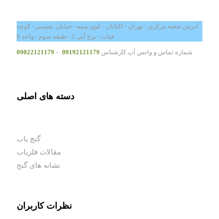
آدرس شعبه مرکزی : تهران - اکباتان - کوی بیمه - خیابان نفیسی - کوچه
فیات - برج آبی 2 - طبقه سوم - واحد 6
شماره تماس و واتس آپ کارشناس
09192121179
-
09022121179
دسته های اصلی
گنج یاب
مقالات فلزیاب
نشانه های گنج
نظرات کاربران