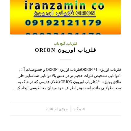
فلزیاب
,
گنج یاب
فلزیاب اوریون ORION
فلزیاب اوریون ORION *1فلزیاب اوریون ORION و خصوصیات آن :
1توانایی تشخیص فلزات حجیم تر در عمق بالا توانایی شناسایی فلز
طلای یونیزه *2فلزیاب اوریون ORION (طلای قدیمی که در خاک به
مدت طولانی مانده است ودر اطراف خود میدان مغناطیسی ایجاد ک…
/
0 دیدگاه
جولای 25, 2026