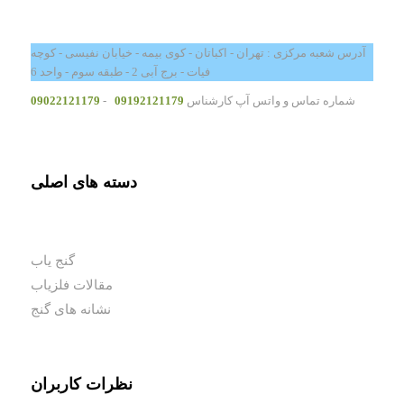
آدرس شعبه مرکزی : تهران - اکباتان - کوی بیمه - خیابان نفیسی - کوچه
فیات - برج آبی 2 - طبقه سوم - واحد 6
شماره تماس و واتس آپ کارشناس
09192121179
-
09022121179
دسته های اصلی
گنج یاب
مقالات فلزیاب
نشانه های گنج
نظرات کاربران