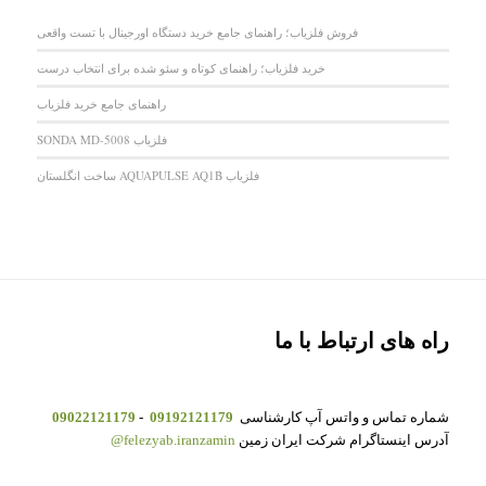
فروش فلزیاب؛ راهنمای جامع خرید دستگاه اورجینال با تست واقعی
خرید فلزیاب؛ راهنمای کوتاه و سئو شده برای انتخاب درست
راهنمای جامع خرید فلزیاب
فلزیاب SONDA MD-5008
فلزیاب AQUAPULSE AQ1B ساخت انگلستان
راه های ارتباط با ما
شماره تماس و واتس آپ کارشناسی
09192121179
-
09022121179
آدرس اینستاگرام شرکت ایران زمین
felezyab.iranzamin@