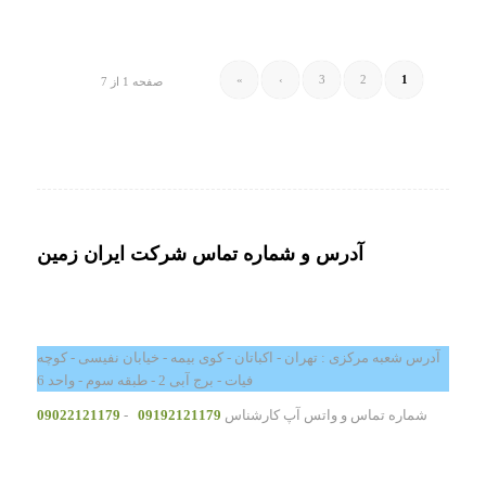
»
›
3
2
1
صفحه 1 از 7
آدرس و شماره تماس شرکت ایران زمین
آدرس شعبه مرکزی : تهران - اکباتان - کوی بیمه - خیابان نفیسی - کوچه
فیات - برج آبی 2 - طبقه سوم - واحد 6
شماره تماس و واتس آپ کارشناس
09192121179
-
09022121179