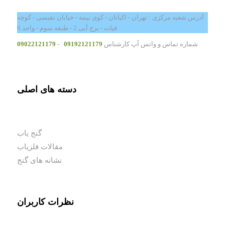
آدرس شعبه مرکزی : تهران - اکباتان - کوی بیمه - خیابان نفیسی - کوچه
فیات - برج آبی 2 - طبقه سوم - واحد 6
شماره تماس و واتس آپ کارشناس
09192121179
-
09022121179
دسته های اصلی
گنج یاب
مقالات فلزیاب
نشانه های گنج
نظرات کاربران