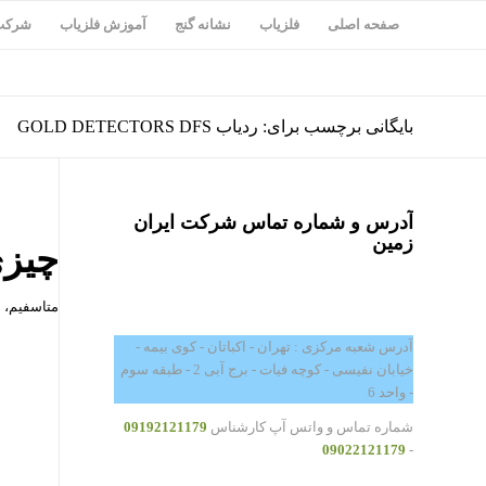
صفحه اصلی
فلزیاب
نشانه گنج
آموزش فلزیاب
شرکت 
بایگانی برچسب برای: ردیاب GOLD DETECTORS DFS
آدرس و شماره تماس شرکت ایران
زمین
چیزی
متاسفیم، 
آدرس شعبه مرکزی : تهران - اکباتان - کوی بیمه -
خیابان نفیسی - کوچه فیات - برج آبی 2 - طبقه سوم
- واحد 6
شماره تماس و واتس آپ کارشناس
09192121179
09022121179
-