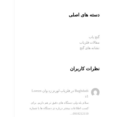
دسته های اصلی
گنج یاب
مقالات فلزیاب
نشانه های گنج
نظرات کاربران
Baghdadi
در
فلزیاب لورنز زد وان Lorezn
z1
سلام بله ولی دستگاه های دقیق تر هم داریم. برای
کسب اطلاعات بیشتر درباره ی دستگاه ها با شماره
0919212119…