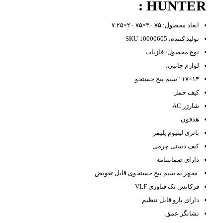
HUNTER :
ابعاد محصول: ۳۰.۷۵×۲۰.۷۵×۷.۲۵
تولید کننده: SKU 10000605
نوع محصول: فلزیاب
لوازم جانبی:
۱۴×۱۷ “سیم پیچ جستجو
کیف حمل
شارژر AC
هدفون
باتری لیتیوم پلیمر
کیف دستی چرمی
دارای ضمانتنامه
مجهز به سیم پیچ جستجوی قابل تعویض
فرکانس تک فناوری VLF
دارای بازو قابل تنظیم
نشانگر عمق