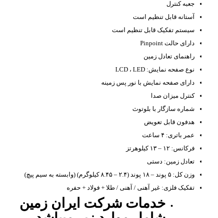
جعبه کنترل
آستانه قابل تنظیم است
سیستم تفکیک قابل تنظیم است
دارای حالت Pinpoint
راهنمای تعادل زمین
نوع صفحه نمایش: LCD ، LED
دارای صفحه نمایش با نور پس زمینه
کنترل میزان صدا
شماره سازگار با بلوتوث
هدفون قابل تعویض
عمر باتری: ۴ ساعت
فرکانس: ۱۲ – ۱۳ کیلوهرتز
تعادل زمین: دستی
وزن کل: ۵ پوند – ۱۸ پوند (۲.۴ – ۸.۴۵ کیلوگرم) (وابسته به سیم پیچ)
تفکیک فلزی: غیر آهنی / آهنی / طلا + فولاد + حفره
خدمات شرکت ایران زمین
شامل موارد زیر میباشد