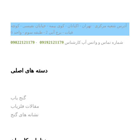
آدرس شعبه مرکزی : تهران - اکباتان - کوی بیمه - خیابان نفیسی - کوچه
فیات - برج آبی 2 - طبقه سوم - واحد 6
شماره تماس و واتس آپ کارشناس
09192121179
-
09022121179
دسته های اصلی
گنج یاب
مقالات فلزیاب
نشانه های گنج