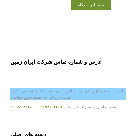
آدرس و شماره تماس شرکت ایران زمین
آدرس شعبه مرکزی : تهران - اکباتان - کوی بیمه - خیابان نفیسی - کوچه
فیات - برج آبی 2 - طبقه سوم - واحد 6
شماره تماس و واتس آپ کارشناس
09192121179
-
09022121179
دسته های اصلی