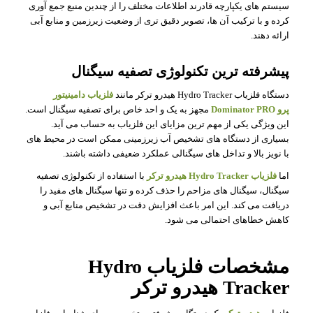
سیستم های یکپارچه قادرند اطلاعات مختلف را از چندین منبع جمع آوری
کرده و با ترکیب آن ها، تصویر دقیق تری از وضعیت زیرزمین و منابع آبی
ارائه دهند.
پیشرفته ترین تکنولوژی تصفیه سیگنال
دستگاه فلزیاب Hydro Tracker هیدرو ترکر مانند
فلزیاب
دامینیتور
پرو
Dominator PRO
مجهز به یک و احد خاص برای تصفیه سیگنال است.
این ویژگی یکی از مهم ترین مزایای این فلزیاب به حساب می آید.
بسیاری از دستگاه های تشخیص آب زیرزمینی ممکن است در محیط های
با نویز بالا و تداخل های سیگنالی عملکرد ضعیفی داشته باشند.
اما
فلزیاب Hydro Tracker هیدرو ترکر
با استفاده از تکنولوژی تصفیه
سیگنال، سیگنال های مزاحم را حذف کرده و تنها سیگنال های مفید را
دریافت می کند. این امر باعث افزایش دقت در تشخیص منابع آبی و
کاهش خطاهای احتمالی می شود.
مشخصات فلزیاب Hydro
Tracker هیدرو ترکر