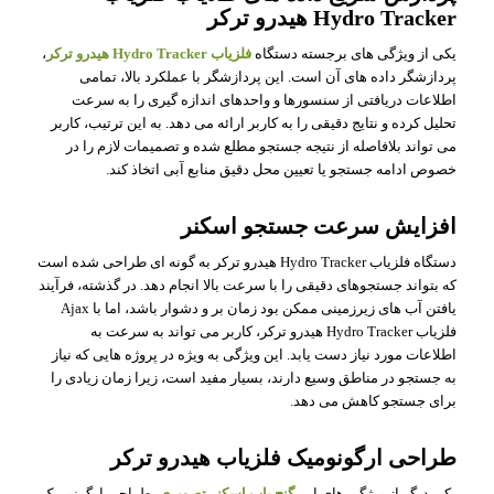
Hydro Tracker هیدرو ترکر
یکی از ویژگی های برجسته دستگاه
فلزیاب Hydro Tracker هیدرو ترکر
،
پردازشگر داده های آن است. این پردازشگر با عملکرد بالا، تمامی
اطلاعات دریافتی از سنسورها و واحدهای اندازه گیری را به سرعت
تحلیل کرده و نتایج دقیقی را به کاربر ارائه می دهد. به این ترتیب، کاربر
می تواند بلافاصله از نتیجه جستجو مطلع شده و تصمیمات لازم را در
خصوص ادامه جستجو یا تعیین محل دقیق منابع آبی اتخاذ کند.
افزایش سرعت جستجو اسکنر
دستگاه فلزیاب Hydro Tracker هیدرو ترکر به گونه ای طراحی شده است
که بتواند جستجوهای دقیقی را با سرعت بالا انجام دهد. در گذشته، فرآیند
یافتن آب های زیرزمینی ممکن بود زمان بر و دشوار باشد، اما با Ajax
فلزیاب Hydro Tracker هیدرو ترکر، کاربر می تواند به سرعت به
اطلاعات مورد نیاز دست یابد. این ویژگی به ویژه در پروژه هایی که نیاز
به جستجو در مناطق وسیع دارند، بسیار مفید است، زیرا زمان زیادی را
برای جستجو کاهش می دهد.
طراحی ارگونومیک فلزیاب هیدرو ترکر
یکی دیگر از ویژگی های این
گنج یاب اسکنر تصویری
، طراحی ارگونومیک