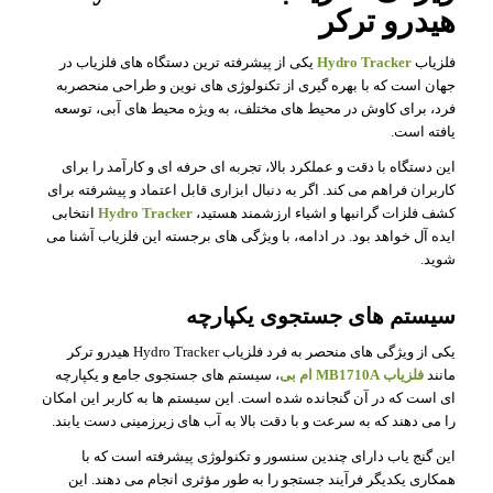
هیدرو ترکر
فلزیاب
Hydro Tracker
یکی از پیشرفته ترین دستگاه های فلزیاب در
جهان است که با بهره گیری از تکنولوژی های نوین و طراحی منحصربه
فرد، برای کاوش در محیط های مختلف، به ویژه محیط های آبی، توسعه
یافته است.
این دستگاه با دقت و عملکرد بالا، تجربه ای حرفه ای و کارآمد را برای
کاربران فراهم می کند. اگر به دنبال ابزاری قابل اعتماد و پیشرفته برای
کشف فلزات گرانبها و اشیاء ارزشمند هستید،
Hydro Tracker
انتخابی
ایده آل خواهد بود. در ادامه، با ویژگی های برجسته این فلزیاب آشنا می
شوید.
سیستم های جستجوی یکپارچه
یکی از ویژگی های منحصر به فرد فلزیاب Hydro Tracker هیدرو ترکر
مانند
فلزیاب MB1710A ام بی
، سیستم های جستجوی جامع و یکپارچه
ای است که در آن گنجانده شده است. این سیستم ها به کاربر این امکان
را می دهند که به سرعت و با دقت بالا به آب های زیرزمینی دست یابند.
این گنج یاب دارای چندین سنسور و تکنولوژی پیشرفته است که با
همکاری یکدیگر فرآیند جستجو را به طور مؤثری انجام می دهند. این