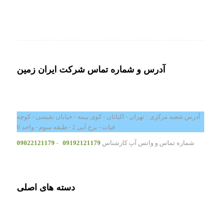
آدرس و شماره تماس شرکت ایران زمین
آدرس شعبه مرکزی : تهران - اکباتان - کوی بیمه - خیابان نفیسی - کوچه
فیات - برج آبی 2 - طبقه سوم - واحد 6
شماره تماس و واتس آپ کارشناس
09192121179
-
09022121179
دسته های اصلی