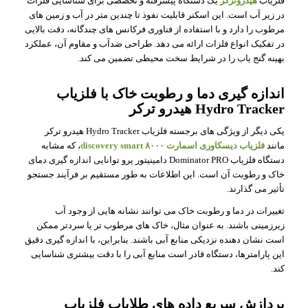
فلزیاب
هیدروترکر
یک دستگاه پیشرفته و تخصصی برای شناسایی فلزات
در زیر آب است. این اسکنر قابلیت نفوذ تا چندین متر در آب و زمین های
مرطوب را دارد و با استفاده از فناوری فرکانس های چندگانه، دقت بالایی
در تفکیک انواع فلزات ارائه می دهد. طراحی ضدآب و مقاوم آن، عملکرد
بهینه گنج یاب را در شرایط سخت محیطی تضمین می کند.
اندازه گیری دما و رطوبت خاک با فلزیاب
Hydro Tracker هیدرو ترکر
یکی دیگر از ویژگی های برجسته فلزیاب Hydro Tracker هیدرو ترکر
مانند
فلزیاب دیسکاوری اسمارت ۸۰۰۰
discovery smart
، که مشابه
دستگاه فلزیاب Dominator PRO دامینیتور پرو توانایی اندازه گیری دمای
خاک و رطوبت آن است. این اطلاعات به طور مستقیم بر فرآیند جستجو
تأثیر می گذارند.
تغییرات در دما و رطوبت خاک می توانند نشانه هایی از وجود آب
زیرزمینی باشند. به عنوان مثال، خاک های مرطوب تر یا سردتر ممکن
است نشان دهنده نزدیکی منابع آبی باشند. بنابراین، با اندازه گیری دقیق
این پارامترها، دستگاه قادر است منابع آبی را با دقت بیشتری شناسایی
کند.
پردازش سریع داده های طلایاب فلزیاب