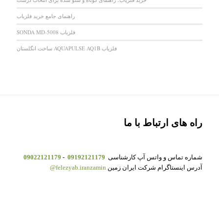
راهنمای جامع خرید فلزیاب
فلزیاب SONDA MD-5008
فلزیاب AQUAPULSE AQ1B ساخت انگلستان
راه های ارتباط با ما
شماره تماس و واتس آپ کارشناسی
09192121179
-
09022121179
آدرس اینستاگرام شرکت ایران زمین
felezyab.iranzamin@