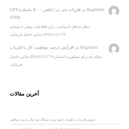
Baghdadi
در
فلزیاب جی پی ایکس ۵۰۰۰ ماینلب(GPX
5000)
سلام حداقل 8 ساعت. برای اطلاعات بیشتر با شماره
09192121179 تماس حاصل فرمایید.
Baghdadi
در
افزایش درصد موفقیت کار با فلزیاب
سلام بله برای مشاوره با شماره 09192121179 تماس حاصل
فرمایید.
آخرین مقالات
فروش فلزیاب؛ راهنمای جامع خرید دستگاه اورجینال با تست واقعی
خرید فلزیاب؛ راهنمای کوتاه و سئو شده برای انتخاب درست