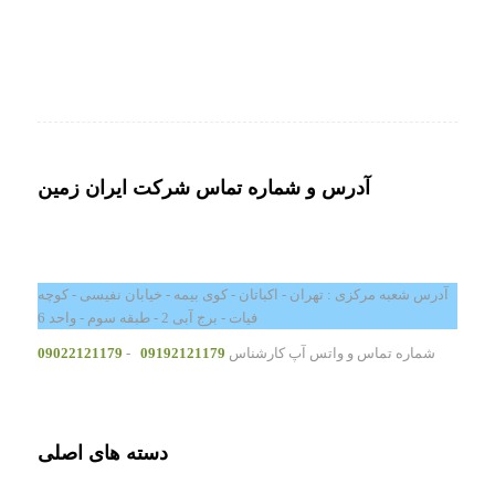
آدرس و شماره تماس شرکت ایران زمین
آدرس شعبه مرکزی : تهران - اکباتان - کوی بیمه - خیابان نفیسی - کوچه
فیات - برج آبی 2 - طبقه سوم - واحد 6
شماره تماس و واتس آپ کارشناس
09192121179
-
09022121179
دسته های اصلی