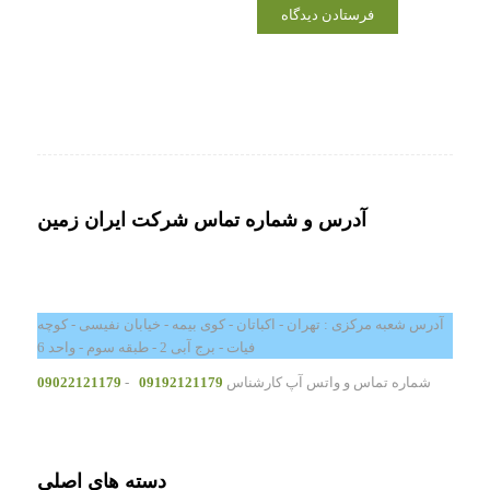
آدرس و شماره تماس شرکت ایران زمین
آدرس شعبه مرکزی : تهران - اکباتان - کوی بیمه - خیابان نفیسی - کوچه
فیات - برج آبی 2 - طبقه سوم - واحد 6
شماره تماس و واتس آپ کارشناس
09192121179
-
09022121179
دسته های اصلی