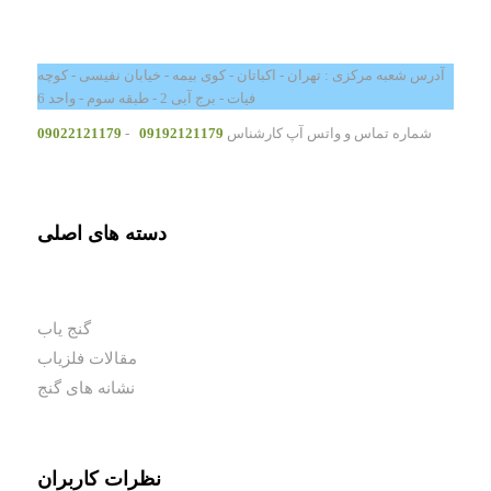
آدرس شعبه مرکزی : تهران - اکباتان - کوی بیمه - خیابان نفیسی - کوچه
فیات - برج آبی 2 - طبقه سوم - واحد 6
شماره تماس و واتس آپ کارشناس
09192121179
-
09022121179
دسته های اصلی
گنج یاب
مقالات فلزیاب
نشانه های گنج
نظرات کاربران