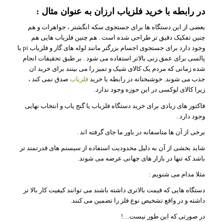
در رابطه با خرید فلزیاب ارزان به عنوان مثال :
بعضی از این دستگاه ها برای جستجوی سکه انگشتر ، جواهرات و هم
چنین تفکیک دقیق تر طراحی شده است . هم چنین فلزیاب هایی هم
وجود دارد برای جستجوی اجسام بزرگتر مانند لوله های گاز و فلزیاب pi یا
پالسی برای عمق زنی بالاتر استفاده می شود . بر طبق تحقیقات انجام
شده زمانی که مردم یک کالای شیک و تمیز را می بینند برای خرید ان
جذب می شوند. خوشبختانه در رابطه با خرید
فلزیاب
صدق نمی کند ،
زیرا کالای لوکسی در این حوزه وجود ندارد.
فاکتور های زیادی برای خرید دستگاه فلزیاب یا گنج یاب و انتخاب نهایی
وجود دارد .
برخی از آن ها متاسفانه در باور ما جای گرفته اند .
شاید بخشی از آن به دلیل محدودیت استفاده از سیستم های قدرتمند تر
باشد که تنها در بازار های جهانی عرضه می شوند.
مثلا مدام می شنویم :
دستگاه هایی که قیمت بالاتری داشته باشند می توانند کیفیت کار بالا تر
داشته و در واقع تشخیص نوع فلز را تضمین می کنند.
در صورتی که این طور نیست…!