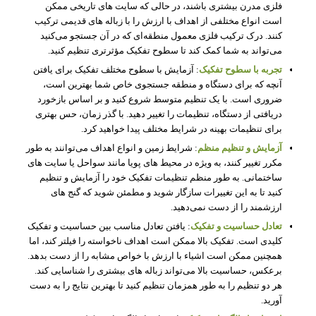
فلزی مدرن بیشتری باشند، در حالی که سایت‌ های تاریخی ممکن
است انواع مختلفی از اهداف با ارزش را با زباله‌ های قدیمی ترکیب
کنند. درک ترکیب فلزی معمول منطقه‌ای که در آن جستجو می‌کنید
می‌تواند به شما کمک کند تا سطوح تفکیک مؤثرتری تنظیم کنید.
تجربه با سطوح تفکیک
: آزمایش با سطوح مختلف تفکیک برای یافتن
آنچه که برای دستگاه و منطقه جستجوی خاص شما بهترین است،
ضروری است. با یک تنظیم متوسط شروع کنید و بر اساس بازخورد
دریافتی از دستگاه، تنظیمات را تغییر دهید. با گذر زمان، حس بهتری
برای تنظیمات بهینه در شرایط مختلف پیدا خواهید کرد.
آزمایش و تنظیم منظم
: شرایط زمین و انواع اهداف می‌توانند به طور
مکرر تغییر کنند، به ویژه در محیط‌ های پویا مانند سواحل یا سایت‌ های
ساختمانی. به طور منظم تنظیمات تفکیک خود را آزمایش و تنظیم
کنید تا به این تغییرات سازگار شوید و مطمئن شوید که گنج‌ های
ارزشمند را از دست نمی‌دهید.
تعادل حساسیت و تفکیک
: یافتن تعادل مناسب بین حساسیت و تفکیک
کلیدی است. تفکیک بالا ممکن است اهداف ناخواسته را فیلتر کند، اما
همچنین ممکن است اشیاء با ارزش با خواص مشابه را از دست بدهد.
برعکس، حساسیت بالا می‌تواند زباله‌ های بیشتری را شناسایی کند.
هر دو تنظیم را به طور همزمان تنظیم کنید تا بهترین نتایج را به دست
آورید.