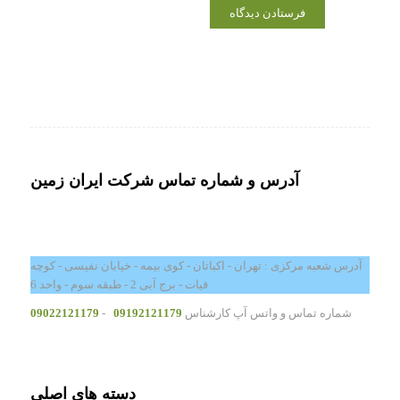
آدرس و شماره تماس شرکت ایران زمین
آدرس شعبه مرکزی : تهران - اکباتان - کوی بیمه - خیابان نفیسی - کوچه
فیات - برج آبی 2 - طبقه سوم - واحد 6
شماره تماس و واتس آپ کارشناس
09192121179
-
09022121179
دسته های اصلی