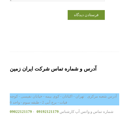
آدرس و شماره تماس شرکت ایران زمین
آدرس شعبه مرکزی : تهران - اکباتان - کوی بیمه - خیابان نفیسی - کوچه
فیات - برج آبی 2 - طبقه سوم - واحد 6
شماره تماس و واتس آپ کارشناس
09192121179
-
09022121179