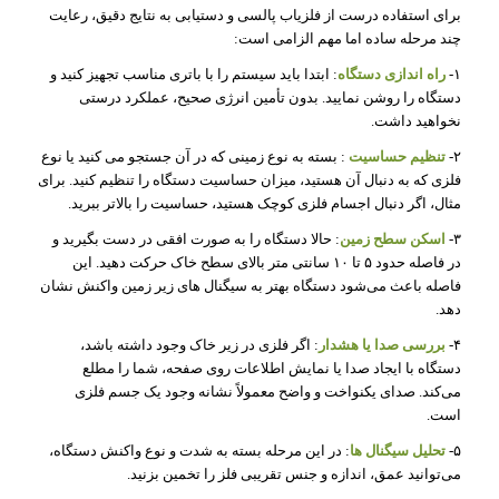
برای استفاده درست از فلزیاب پالسی و دستیابی به نتایج دقیق، رعایت
چند مرحله‌ ساده اما مهم الزامی است:
۱-
راه‌ اندازی دستگاه
: ابتدا باید سیستم را با باتری مناسب تجهیز کنید و
دستگاه را روشن نمایید. بدون تأمین انرژی صحیح، عملکرد درستی
نخواهید داشت.
۲-
تنظیم حساسیت
: بسته به نوع زمینی که در آن جستجو می‌ کنید یا نوع
فلزی که به دنبال آن هستید، میزان حساسیت دستگاه را تنظیم کنید. برای
مثال، اگر دنبال اجسام فلزی کوچک هستید، حساسیت را بالاتر ببرید.
۳-
اسکن سطح زمین
: حالا دستگاه را به‌ صورت افقی در دست بگیرید و
در فاصله حدود ۵ تا ۱۰ سانتی‌ متر بالای سطح خاک حرکت دهید. این
فاصله باعث می‌شود دستگاه بهتر به سیگنال‌ های زیر زمین واکنش نشان
دهد.
۴-
بررسی صدا یا هشدار
: اگر فلزی در زیر خاک وجود داشته باشد،
دستگاه با ایجاد صدا یا نمایش اطلاعات روی صفحه، شما را مطلع
می‌کند. صدای یکنواخت و واضح معمولاً نشانه وجود یک جسم فلزی
است.
۵-
تحلیل سیگنال‌ ها
: در این مرحله بسته به شدت و نوع واکنش دستگاه،
می‌توانید عمق، اندازه و جنس تقریبی فلز را تخمین بزنید.